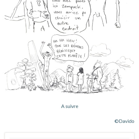
A suivre
©Davido