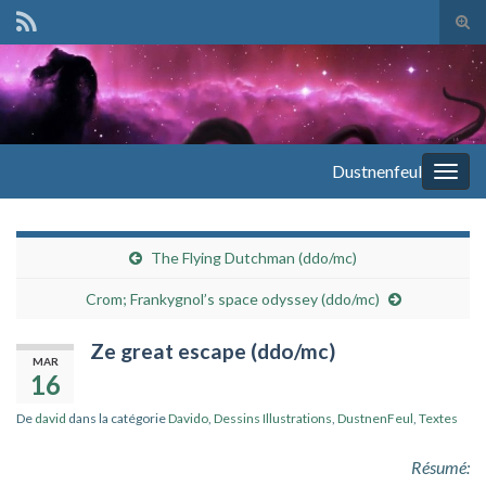
Tog
sear
Search for:
for
Dustnenfeul
Togg
navig
The Flying Dutchman (ddo/mc)
Crom; Frankygnol’s space odyssey (ddo/mc)
Ze great escape (ddo/mc)
MAR
16
De
david
dans la catégorie
Davido
,
Dessins Illustrations
,
DustnenFeul
,
Textes
Résumé: