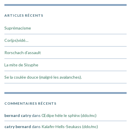
ARTICLES RÉCENTS
Suprémacisme
Cor(ps)vidé…
Rorschach d’assault
La mite de Sisyphe
Se la coulée douce (malgré les avalanches).
COMMENTAIRES RÉCENTS
bernard catry
dans
Œdipe hèle le sphinx (ddo/mc)
catry bernard
dans
Kalafin-Hells-Seukass (ddo/mc)