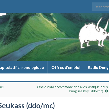
Search for
apitulatif chronologique
Offres d’emploi
Radio Dung
mc)
Oncle Akra accommode des ailes, astique deux
s’ringues (fky+ddo/mc)
-Seukass (ddo/mc)