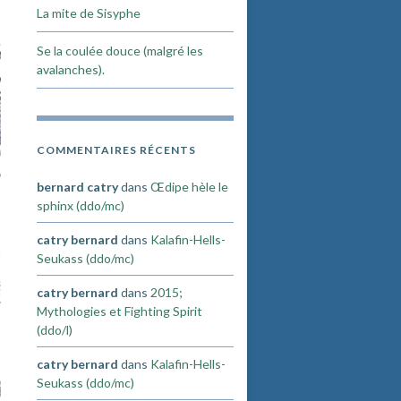
La mite de Sisyphe
Se la coulée douce (malgré les
avalanches).
COMMENTAIRES RÉCENTS
bernard catry
dans
Œdipe hèle le
sphinx (ddo/mc)
catry bernard
dans
Kalafin-Hells-
Seukass (ddo/mc)
catry bernard
dans
2015;
Mythologies et Fighting Spirit
(ddo/l)
catry bernard
dans
Kalafin-Hells-
Seukass (ddo/mc)