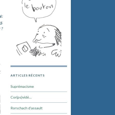
é:
g.
 ?
ARTICLES RÉCENTS
Suprémacisme
Cor(ps)vidé…
Rorschach d’assault