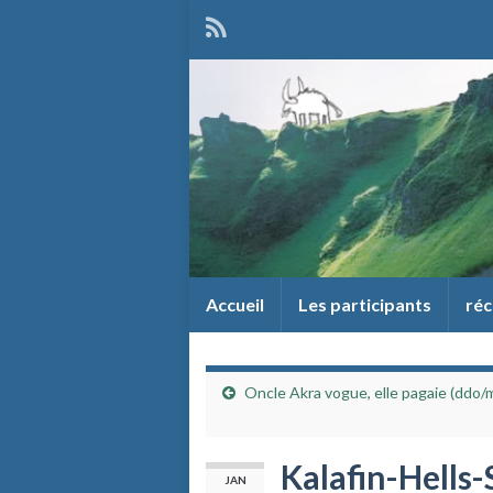
Accueil
Les participants
réc
Oncle Akra vogue, elle pagaie (ddo/
Kalafin-Hells
JAN