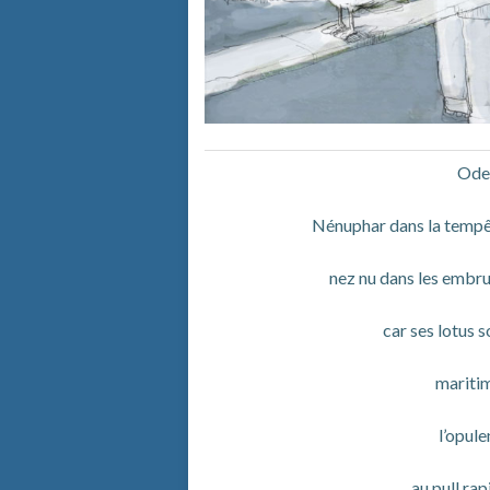
Ode
Nénuphar dans la tempê
nez nu dans les embru
car ses lotus s
mariti
l’opule
au pull rap