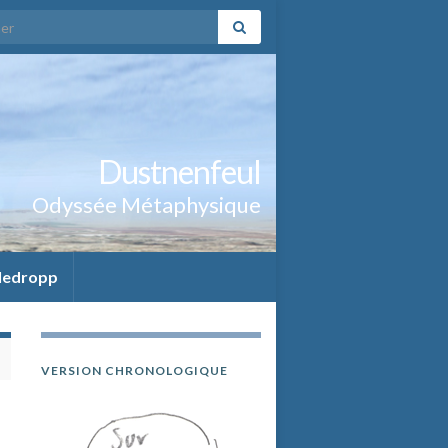
:
Dustnenfeul
Odyssée Métaphysique
ledropp
VERSION CHRONOLOGIQUE