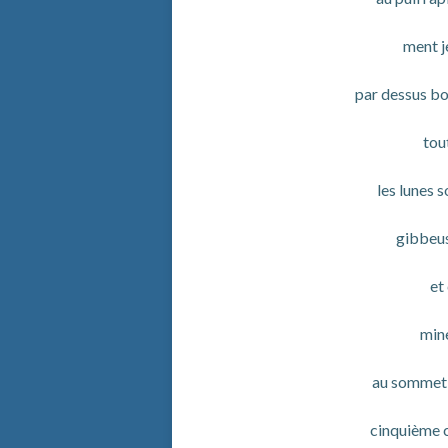
ment j
par dessus bo
tou
les lunes s
gibbeu
et
min
au sommet
cinquième c