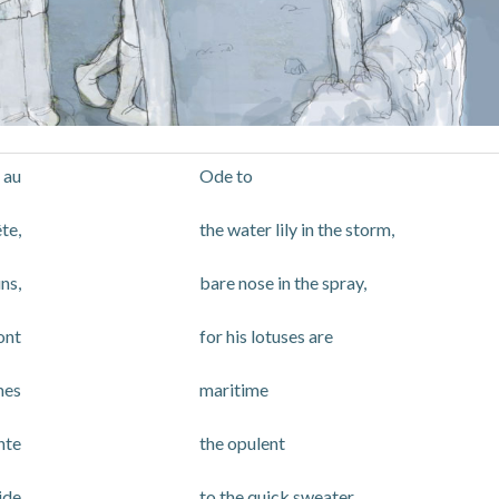
 au
Ode to
te,
the water lily in the storm,
ns,
bare nose in the spray,
ont
for his lotuses are
mes
maritime
nte
the opulent
ide
to the quick sweater