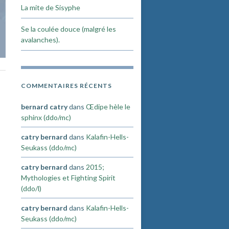
La mite de Sisyphe
Se la coulée douce (malgré les
avalanches).
COMMENTAIRES RÉCENTS
bernard catry
dans
Œdipe hèle le
sphinx (ddo/mc)
catry bernard
dans
Kalafin-Hells-
Seukass (ddo/mc)
catry bernard
dans
2015;
Mythologies et Fighting Spirit
(ddo/l)
catry bernard
dans
Kalafin-Hells-
Seukass (ddo/mc)