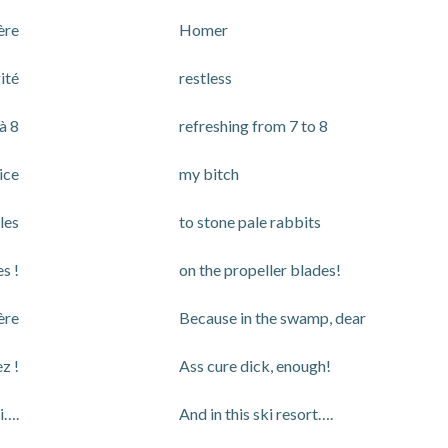
re
Homer
ité
restless
à 8
refreshing from 7 to 8
ice
my bitch
les
to stone pale rabbits
es !
on the propeller blades!
ère
Because in the swamp, dear
ez !
Ass cure dick, enough!
i….
And in this ski resort….