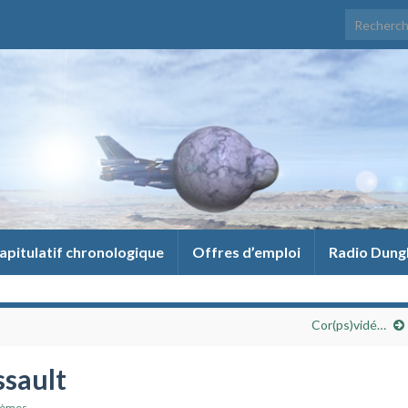
Search for
apitulatif chronologique
Offres d’emploi
Radio Dung
Cor(ps)vidé…
ssault
èmes