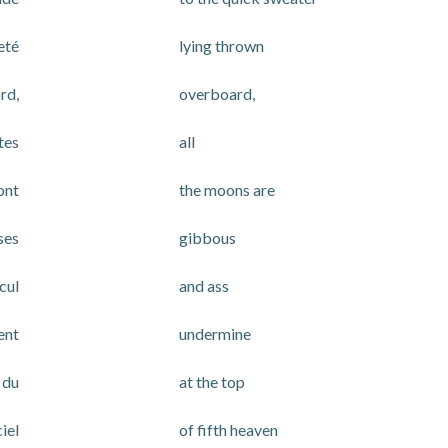
eté
lying thrown
rd,
overboard,
tes
all
ont
the moons are
ses
gibbous
 cul
and ass
ent
undermine
 du
at the top
iel
of fifth heaven