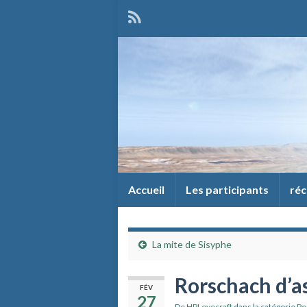
Accueil
Les participants
réc
La mite de Sisyphe
Rorschach d’a
FÉV
27
De
HPLovecraft
dans la catégorie
Po