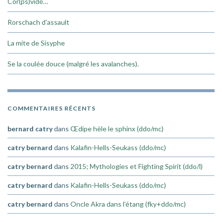
Cor(ps)vidé…
Rorschach d’assault
La mite de Sisyphe
Se la coulée douce (malgré les avalanches).
COMMENTAIRES RÉCENTS
bernard catry
dans
Œdipe hèle le sphinx (ddo/mc)
catry bernard
dans
Kalafin-Hells-Seukass (ddo/mc)
catry bernard
dans
2015; Mythologies et Fighting Spirit (ddo/l)
catry bernard
dans
Kalafin-Hells-Seukass (ddo/mc)
catry bernard
dans
Oncle Akra dans l’étang (fky+ddo/mc)