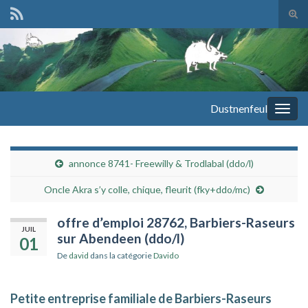
Tog
sear
Search for:
for
Dustnenfeul
Togg
navig
annonce 8741- Freewilly & Trodlabal (ddo/l)
Oncle Akra s’y colle, chique, fleurit (fky+ddo/mc)
offre d’emploi 28762, Barbiers-Raseurs
JUIL
sur Abendeen (ddo/l)
01
De
david
dans la catégorie
Davido
Petite entreprise familiale de Barbiers-Raseurs