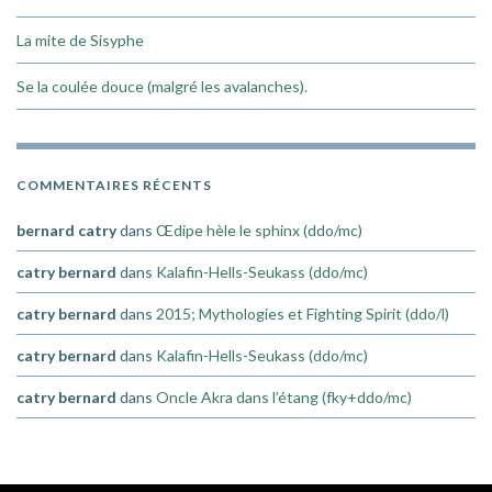
La mite de Sisyphe
Se la coulée douce (malgré les avalanches).
COMMENTAIRES RÉCENTS
bernard catry
dans
Œdipe hèle le sphinx (ddo/mc)
catry bernard
dans
Kalafin-Hells-Seukass (ddo/mc)
catry bernard
dans
2015; Mythologies et Fighting Spirit (ddo/l)
catry bernard
dans
Kalafin-Hells-Seukass (ddo/mc)
catry bernard
dans
Oncle Akra dans l’étang (fky+ddo/mc)