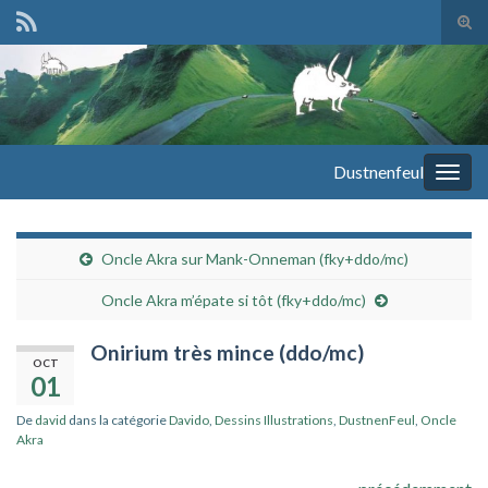
Tog
sear
Search for:
for
Dustnenfeul
Togg
navig
Oncle Akra sur Mank-Onneman (fky+ddo/mc)
Oncle Akra m’épate si tôt (fky+ddo/mc)
Onirium très mince (ddo/mc)
OCT
01
De
david
dans la catégorie
Davido
,
Dessins Illustrations
,
DustnenFeul
,
Oncle
Akra