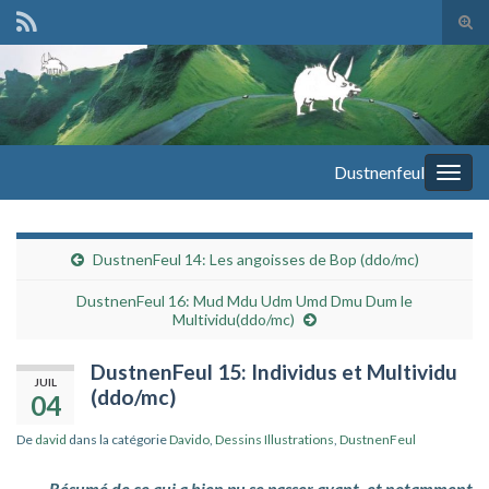
Tog
sear
Search for:
for
Dustnenfeul
Togg
navig
DustnenFeul 14: Les angoisses de Bop (ddo/mc)
DustnenFeul 16: Mud Mdu Udm Umd Dmu Dum le
Multividu(ddo/mc)
DustnenFeul 15: Individus et Multividu
JUIL
(ddo/mc)
04
De
david
dans la catégorie
Davido
,
Dessins Illustrations
,
DustnenFeul
Résumé de ce qui a bien pu se passer avant, et notamment