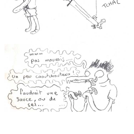
–
–
–