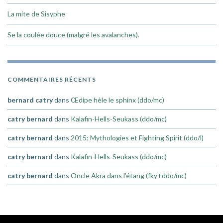
La mite de Sisyphe
Se la coulée douce (malgré les avalanches).
COMMENTAIRES RÉCENTS
bernard catry
dans
Œdipe hèle le sphinx (ddo/mc)
catry bernard
dans
Kalafin-Hells-Seukass (ddo/mc)
catry bernard
dans
2015; Mythologies et Fighting Spirit (ddo/l)
catry bernard
dans
Kalafin-Hells-Seukass (ddo/mc)
catry bernard
dans
Oncle Akra dans l’étang (fky+ddo/mc)